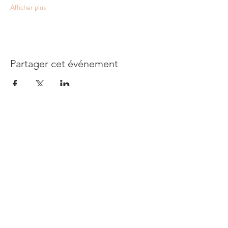
Afficher plus
Partager cet événement
COCKTAILS ACADEMY
Brussels Bar
Connector
CONTACT
Email:
office@barconnector.be
Phone:
+32 496 856 818
Rue Colonel Bourg, 107/4