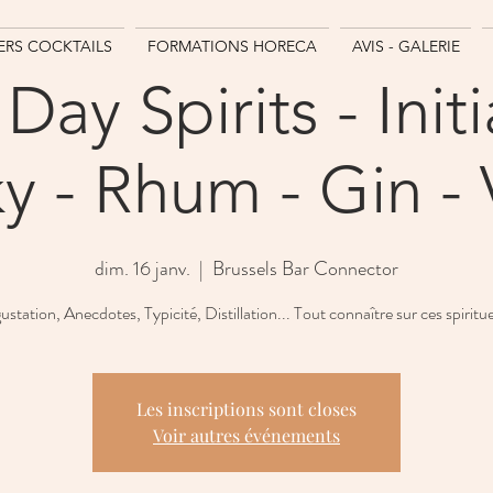
IERS COCKTAILS
FORMATIONS HORECA
AVIS - GALERIE
ay Spirits - Init
y - Rhum - Gin -
dim. 16 janv.
  |  
Brussels Bar Connector
station, Anecdotes, Typicité, Distillation... Tout connaître sur ces spiritu
Les inscriptions sont closes
Voir autres événements