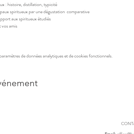
x : histoire, distillation, typicité
cipaux spiritueux par une dégustation  comparative
 rapport aux spiritueux étudiés
t vos amis
paramètres de données analytiques et de cookies fonctionnels.
événement
CONT