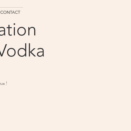
CONTACT
iation
 Vodka
eux !