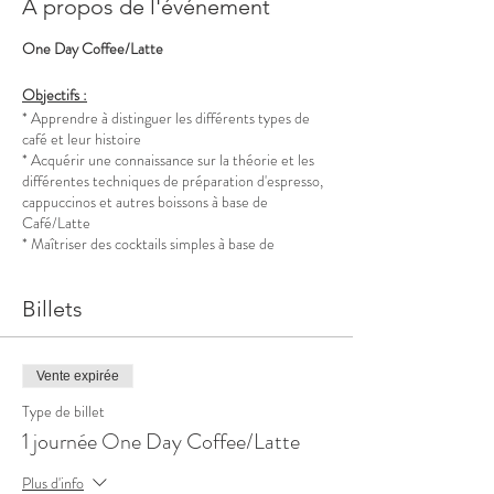
À propos de l'événement
One Day Coffee/Latte
Objectifs :
* Apprendre à distinguer les différents types de
café et leur histoire
* Acquérir une connaissance sur la théorie et les
différentes techniques de préparation d'espresso,
cappuccinos et autres boissons à base de
Café/Latte
* Maîtriser des cocktails simples à base de
Café/Latte
Billets
Modalités :
* Formateur :
* Durée : 1 journée – 6 heures
* Quand : - Lundi 10 janvier 2022 - de 10h à
Vente expirée
16h30
Type de billet
- Lundi 14 février 2022 - de 10h à 16h30
1 journée One Day Coffee/Latte
* Qui : pas de diplôme requis
* Nombre de participants : max. 5
Plus d'info
* Tarif : 150€ / personne en 1 seul versement au